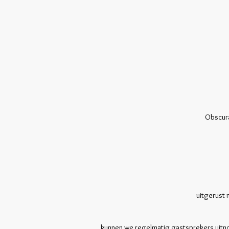
Obscura
uitgerust 
kunnen we regelmatig gastsprekers uitno