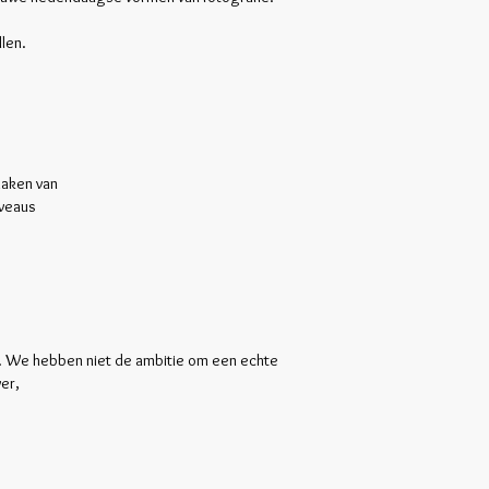
len.
maken van
iveaus
. We hebben niet de ambitie om een echte
er,