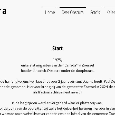
ra
Home
Over Obscura
Foto's
Kale
Start
1975,
enkele stamgasten van de “Canada” in Zoersel
houden fotoclub Obscura onder de doopkraan.
 de hamer alvorens Ivo Haest het voor 2 jaar overnam. Daarna heeft Paul De 
 hoede genomen. Hiervoor kreeg hij van de gemeente Zoersel in 2024 de cu
als lifetime achievement award.
In de beginjaren werd er vergaderd waar er plaats vrij was,
 of de doka van de voorzitter tot zelfs het duivenkot kwamen hiervoor in aa
n we voor onze wekelijkse vergaderingen een lokaal van de gemeente Zoe