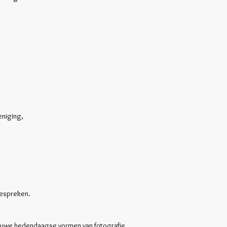
eniging,
bespreken.
ieuwe hedendaagse vormen van fotografie.