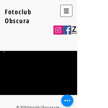
Fotoclub
Obscura
Annie Van Broeck
© 2026 Fotoclub Obscura vzw -