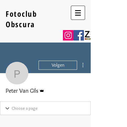
Fotoclub
Obscura
Meer acties
Volgen
Peter Van Gils
Beheerder
Peter Van Gils