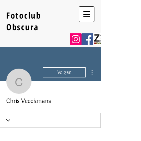
Fotoclub
Obscura
Meer acties
Volgen
Chris Veeckmans
Chris Veeckmans