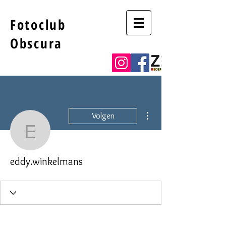
Fotoclub
Obscura
Meer acties
Volgen
eddy.winkelmans
eddy.winkelmans